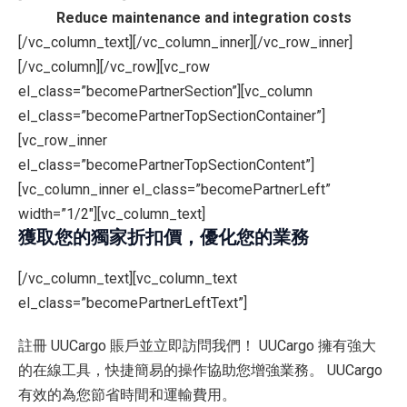
Reduce maintenance and integration costs
[/vc_column_text][/vc_column_inner][/vc_row_inner]
[/vc_column][/vc_row][vc_row
el_class=”becomePartnerSection”][vc_column
el_class=”becomePartnerTopSectionContainer”]
[vc_row_inner
el_class=”becomePartnerTopSectionContent”]
[vc_column_inner el_class=”becomePartnerLeft”
width=”1/2″][vc_column_text]
獲取您的獨家折扣價，優化您的業務
[/vc_column_text][vc_column_text
el_class=”becomePartnerLeftText”]
註冊 UUCargo 賬戶並立即訪問我們！ UUCargo 擁有強大
的在線工具，快捷簡易的操作協助您增強業務。 UUCargo
有效的為您節省時間和運輸費用。