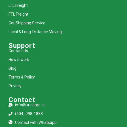
LTL Freight
FTL Freight
Car Shipping Service
Local & Long-Distance Moving
Support
Contact Us
How it work
Blog
Terms & Policy
Privacy
Contact
info@uucargo.ca
(604) 998-1888
Contact with Whatsapp