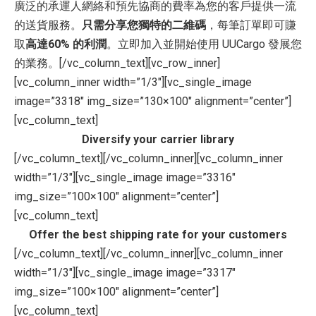
廣泛的承運人網絡和預先協商的費率為您的客戶提供一流
的送貨服務。
只需分享您獨特的二維碼
，每筆訂單即可賺
取
高達60% 的利潤
。立即加入並開始使用 UUCargo 發展您
的業務。[/vc_column_text][vc_row_inner]
[vc_column_inner width=”1/3″][vc_single_image
image=”3318″ img_size=”130×100″ alignment=”center”]
[vc_column_text]
Diversify your carrier library
[/vc_column_text][/vc_column_inner][vc_column_inner
width=”1/3″][vc_single_image image=”3316″
img_size=”100×100″ alignment=”center”]
[vc_column_text]
Offer the best shipping rate for your customers
[/vc_column_text][/vc_column_inner][vc_column_inner
width=”1/3″][vc_single_image image=”3317″
img_size=”100×100″ alignment=”center”]
[vc_column_text]