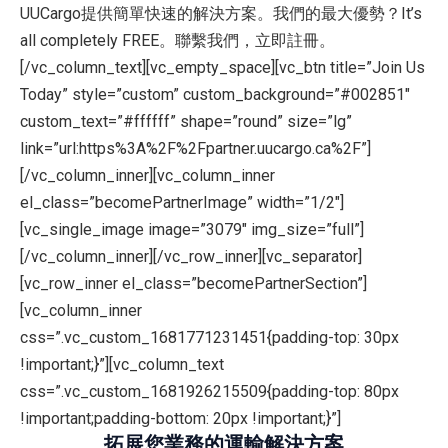
UUCargo提供簡單快速的解決方案。我們的最大優勢？It’s
all completely FREE。聯繫我們，立即註冊。
[/vc_column_text][vc_empty_space][vc_btn title=”Join Us
Today” style=”custom” custom_background=”#002851″
custom_text=”#ffffff” shape=”round” size=”lg”
link=”url:https%3A%2F%2Fpartner.uucargo.ca%2F”]
[/vc_column_inner][vc_column_inner
el_class=”becomePartnerImage” width=”1/2″]
[vc_single_image image=”3079″ img_size=”full”]
[/vc_column_inner][/vc_row_inner][vc_separator]
[vc_row_inner el_class=”becomePartnerSection”]
[vc_column_inner
css=”.vc_custom_1681771231451{padding-top: 30px
!important;}”][vc_column_text
css=”.vc_custom_1681926215509{padding-top: 80px
!important;padding-bottom: 20px !important;}”]
拓展您業務的運輸解決方案